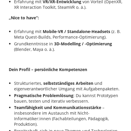
Erfahrung mit
VR/XR-Entwicklung
von Vorteil (OpenXR,
XR Interaction Toolkit, SteamVR o. ä.).
„Nice to have“:
Erfahrung mit
Mobile-VR / Standalone-Headsets
(z. B.
Meta Quest-Builds, Performance-Optimierung).
Grundkenntnisse in
3D-Modelling / -Optimierung
(Blender, Maya o. ä.).
Dein Profil – persönliche Kompetenzen­­
Strukturiertes,
selbstständiges Arbeiten
und
eigenverantwortlicher Umgang mit Aufgabenpaketen.
Pragmatische Problemlösung
: Du kannst Prototypen
bauen, testen und iterativ verbessern.
Teamfähigkeit und Kommunikationsstärke
–
insbesondere im Austausch mit Nicht-
Informatiker:innen (Fachabteilungen, Pädagogik,
Produktion).
Bereitschaft, sich in neue Themen und Technologien