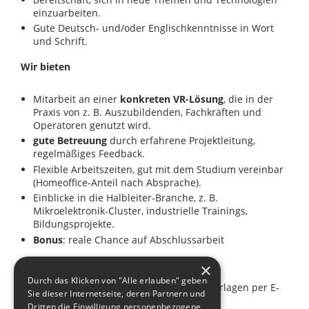
einzuarbeiten.
Gute Deutsch- und/oder Englischkenntnisse in Wort
und Schrift.
Wir bieten
Mitarbeit an einer
konkreten VR-Lösung
, die in der
Praxis von z. B. Auszubildenden, Fachkräften und
Operatoren genutzt wird.
gute Betreuung
durch erfahrene Projektleitung,
regelmäßiges Feedback.
Flexible Arbeitszeiten, gut mit dem Studium vereinbar
(Homeoffice-Anteil nach Absprache).
Einblicke in die Halbleiter-Branche, z. B.
Mikroelektronik-Cluster, industrielle Trainings,
Bildungsprojekte.
Bonus
: reale Chance auf Abschlussarbeit
Bewerbung
×
Durch das Klicken von "Alle erlauben" geben
Bitte sende uns bis 31.07.26 folgende Unterlagen per E-
Sie dieser Internetseite, deren Partnern und
Mail an
bormann@qfmd.de
:
Dritten die Einwilligung personenbezogene